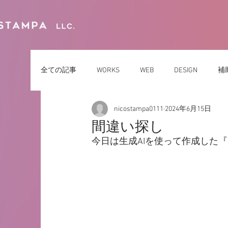
全ての記事
WORKS
WEB
DESIGN
補
nicostampa0111
2024年6月15日
お役立ち
行事
地域
求人
集客
間違い探し
今日は生成AIを使って作成した