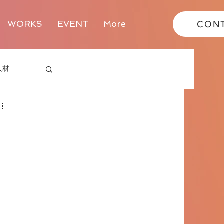
WORKS
EVENT
More
CON
人材
EMENTS