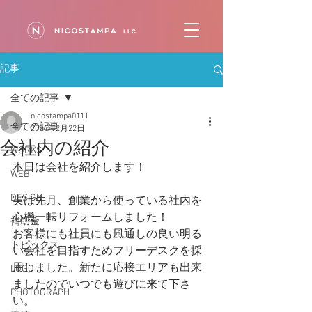
記事
全ての記事
nicostampa0111
全ての記事
2024年2月22日
会社内の紹介
WORKS
本日は会社を紹介します！
WEB
DESIGN
実は先月、創業から使っている社内を
心機一転リフォームしました！
補助金
お客様にも社員にも風通しの良い明る
トピックス
い会社を目指すためフリーデスクを採
用しました。新たに応接エリアも出来
LOGO
ましたのでいつでも遊びに来て下さ
PHOTOGRAPH
い。