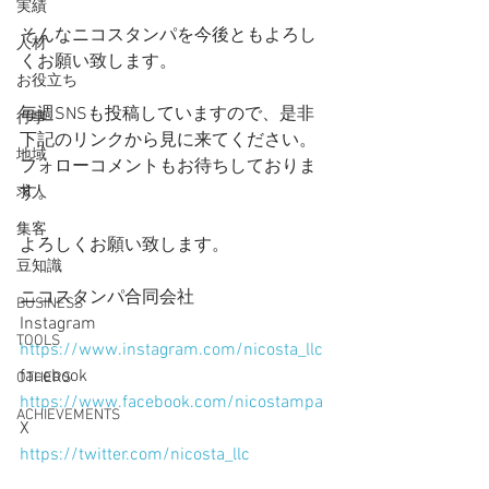
実績
そんなニコスタンパを今後ともよろし
人材
くお願い致します。
お役立ち
毎週SNSも投稿していますので、是非
行事
下記のリンクから見に来てください。
地域
フォローコメントもお待ちしておりま
す。　
求人
集客
よろしくお願い致します。
豆知識
ニコスタンパ合同会社
BUSINESS
Instagram　  
TOOLS
https://www.instagram.com/nicosta_llc
facebook　　
OTHERS
https://www.facebook.com/nicostampa
ACHIEVEMENTS
X　　　　　 
https://twitter.com/nicosta_llc