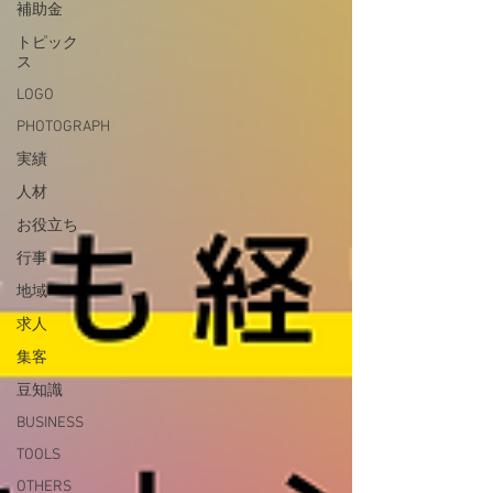
補助金
トピック
ス
LOGO
PHOTOGRAPH
実績
人材
お役立ち
行事
地域
求人
集客
豆知識
BUSINESS
TOOLS
OTHERS