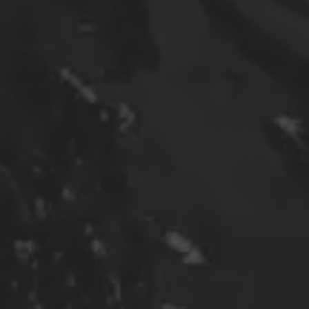
広
経営者の